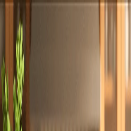
Totally
Chefs
Toggle theme
Signup